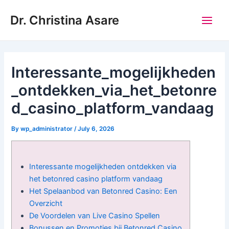
Skip
Post
Main
Dr. Christina Asare
to
navigation
Men
content
Interessante_mogelijkheden
_ontdekken_via_het_betonre
d_casino_platform_vandaag
By
wp_administrator
/
July 6, 2026
Interessante mogelijkheden ontdekken via
het betonred casino platform vandaag
Het Spelaanbod van Betonred Casino: Een
Overzicht
De Voordelen van Live Casino Spellen
Bonussen en Promoties bij Betonred Casino