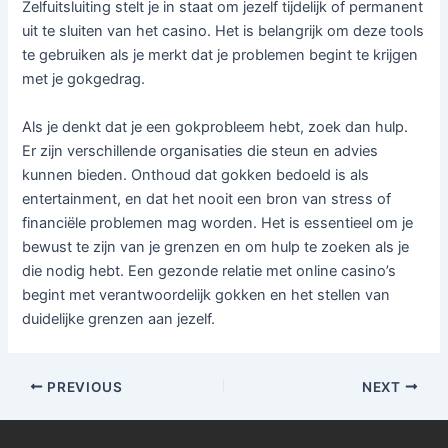
Zelfuitsluiting stelt je in staat om jezelf tijdelijk of permanent
uit te sluiten van het casino. Het is belangrijk om deze tools
te gebruiken als je merkt dat je problemen begint te krijgen
met je gokgedrag.
Als je denkt dat je een gokprobleem hebt, zoek dan hulp.
Er zijn verschillende organisaties die steun en advies
kunnen bieden. Onthoud dat gokken bedoeld is als
entertainment, en dat het nooit een bron van stress of
financiële problemen mag worden. Het is essentieel om je
bewust te zijn van je grenzen en om hulp te zoeken als je
die nodig hebt. Een gezonde relatie met online casino’s
begint met verantwoordelijk gokken en het stellen van
duidelijke grenzen aan jezelf.
PREVIOUS
NEXT