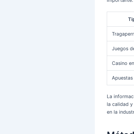
importante.
Ti
Tragaper
Juegos d
Casino en
Apuestas
La informac
la calidad 
en la indust