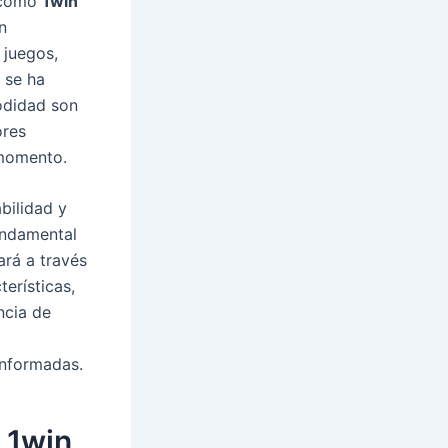
s como
1win
n
 juegos,
 se ha
odidad son
ores
 momento.
bilidad y
undamental
ará a través
terísticas,
ncia de
informadas.
 1win