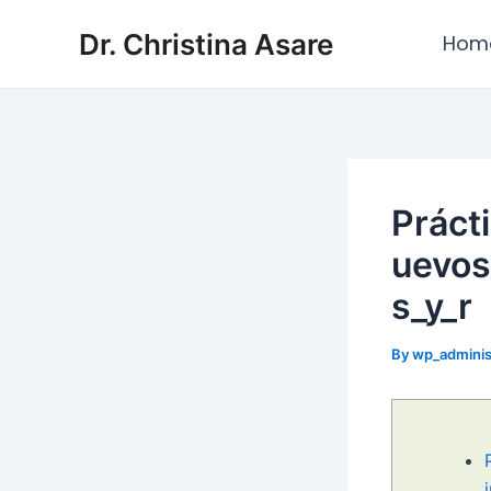
Skip
Post
Dr. Christina Asare
Hom
to
navigation
content
Práct
uevos
s_y_r
By
wp_adminis