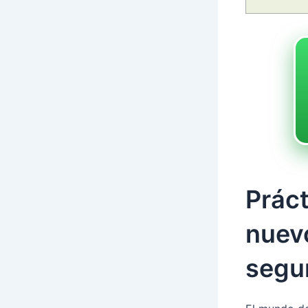
Práct
nuev
segu