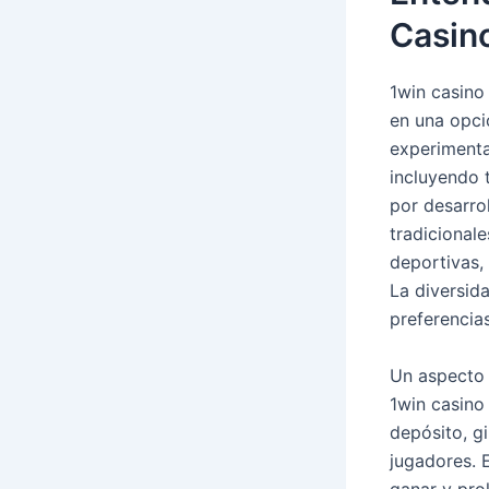
Casin
1win casino 
en una opci
experimenta
incluyendo 
por desarro
tradicional
deportivas,
La diversid
preferencias
Un aspecto 
1win casino
depósito, g
jugadores. 
ganar y pro