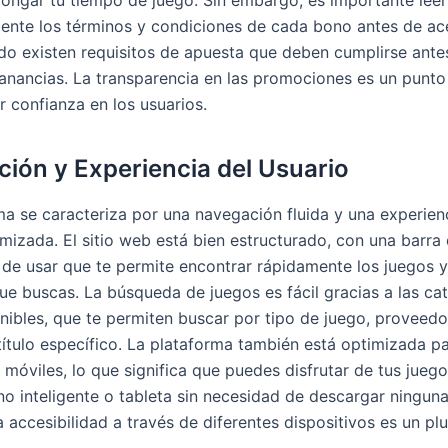
nte los términos y condiciones de cada bono antes de ace
o existen requisitos de apuesta que deben cumplirse ante
 ganancias. La transparencia en las promociones es un punto 
r confianza en los usuarios.
ión y Experiencia del Usuario
ma se caracteriza por una navegación fluida y una experien
imizada. El sitio web está bien estructurado, con una barr
l de usar que te permite encontrar rápidamente los juegos y
ue buscas. La búsqueda de juegos es fácil gracias a las ca
ponibles, que te permiten buscar por tipo de juego, proveedo
título específico. La plataforma también está optimizada p
 móviles, lo que significa que puedes disfrutar de tus juego
ono inteligente o tableta sin necesidad de descargar ninguna
a accesibilidad a través de diferentes dispositivos es un pl