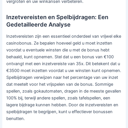
vergroten en uw winkansen verbeteren.
Inzetvereisten en Spelbijdragen: Een
Gedetailleerde Analyse
Inzetvereisten zijn een essentieel onderdeel van vrijwel elke
casinobonus. Ze bepalen hoeveel geld u moet inzetten
voordat u eventuele winsten die u met de bonus hebt
behaald, kunt opnemen. Stel dat u een bonus van €100
ontvangt met een inzetvereiste van 35x. Dit betekent dat u
€3500 moet inzetten voordat u uw winsten kunt opnemen.
Spelbijdragen verwijzen naar het percentage van uw inzet
dat meetelt voor het vrijspelen van de bonus. Sommige
spellen, zoals gokautomaten, dragen in de meeste gevallen
100% bij, terwijl andere spellen, zoals tafelspellen, een
lagere bijdrage kunnen hebben. Door de inzetvereisten en
spelbijdragen te begrijpen, kunt u effectiever bonussen
benutten.