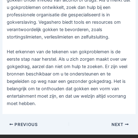
gokken onder invloed van alcohol of drugs. Als u merkt dat
u gokproblemen ontwikkelt, zoek dan hulp bij een
professionele organisatie die gespecialiseerd is in
gokverslaving. Vegashero biedt tools en resources om
verantwoordelijk gokken te bevorderen, zoals
stortingslimieten, verlieslimieten en zelfuitsluiting.
Het erkennen van de tekenen van gokproblemen is de
eerste stap naar herstel. Als u zich zorgen maakt over uw
gokgedrag, aarzel dan niet om hulp te zoeken. Er zijn veel
bronnen beschikbaar om u te ondersteunen en te
begeleiden op weg naar een gezonder gokgedrag. Het is
belangrijk om te onthouden dat gokken een vorm van
entertainment moet zijn, en dat uw welzijn altijd voorrang
moet hebben.
PREVIOUS
NEXT