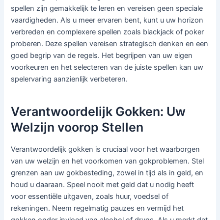
spellen zijn gemakkelijk te leren en vereisen geen speciale
vaardigheden. Als u meer ervaren bent, kunt u uw horizon
verbreden en complexere spellen zoals blackjack of poker
proberen. Deze spellen vereisen strategisch denken en een
goed begrip van de regels. Het begrijpen van uw eigen
voorkeuren en het selecteren van de juiste spellen kan uw
spelervaring aanzienlijk verbeteren.
Verantwoordelijk Gokken: Uw
Welzijn voorop Stellen
Verantwoordelijk gokken is cruciaal voor het waarborgen
van uw welzijn en het voorkomen van gokproblemen. Stel
grenzen aan uw gokbesteding, zowel in tijd als in geld, en
houd u daaraan. Speel nooit met geld dat u nodig heeft
voor essentiële uitgaven, zoals huur, voedsel of
rekeningen. Neem regelmatig pauzes en vermijd het