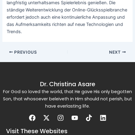
langfristig unterhaltsames Spielerlebnis genießen. Die
ständige Weiterentwicklung der Online-Glücksspielbranche
erfordert jedoch auch eine kontinuierliche Anpassung und
das Aufmerksamkeits richten auf neue Technologien und
Trends.
PREVIOUS
NEXT
Dr. Christina Asare
For God so loved the world, that He gave His only begotten
Son, that whosoever beleiveth in Him should not perish, but
have everlasting life.
Facebook
X-
Instagram
Youtube
Tiktok
Linkedin
twitter
Visit These Websites