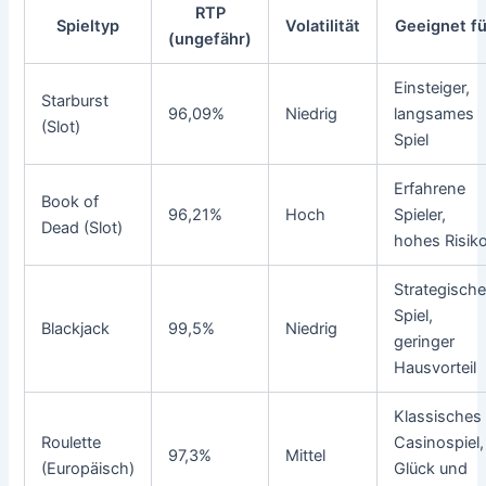
RTP
Spieltyp
Volatilität
Geeignet fü
(ungefähr)
Einsteiger,
Starburst
96,09%
Niedrig
langsames
(Slot)
Spiel
Erfahrene
Book of
96,21%
Hoch
Spieler,
Dead (Slot)
hohes Risik
Strategisch
Spiel,
Blackjack
99,5%
Niedrig
geringer
Hausvorteil
Klassisches
Roulette
Casinospiel,
97,3%
Mittel
(Europäisch)
Glück und