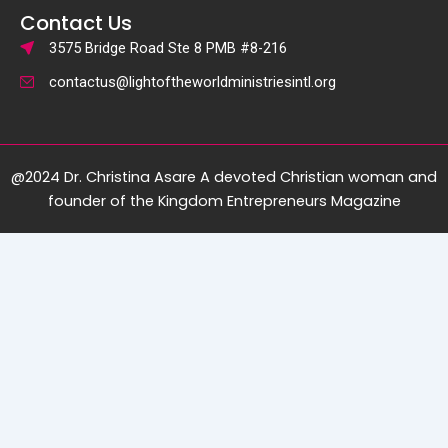
Contact Us
3575 Bridge Road Ste 8 PMB #8-216
contactus@lightoftheworldministriesintl.org
@2024 Dr. Christina Asare A devoted Christian woman and
founder of the Kingdom Entrepreneurs Magazine