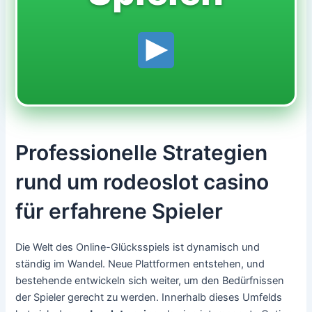
Professionelle Strategien
rund um rodeoslot casino
für erfahrene Spieler
Die Welt des Online-Glücksspiels ist dynamisch und
ständig im Wandel. Neue Plattformen entstehen, und
bestehende entwickeln sich weiter, um den Bedürfnissen
der Spieler gerecht zu werden. Innerhalb dieses Umfelds