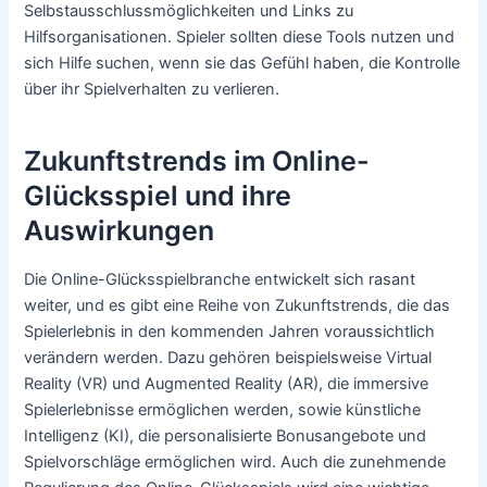
Selbstausschlussmöglichkeiten und Links zu
Hilfsorganisationen. Spieler sollten diese Tools nutzen und
sich Hilfe suchen, wenn sie das Gefühl haben, die Kontrolle
über ihr Spielverhalten zu verlieren.
Zukunftstrends im Online-
Glücksspiel und ihre
Auswirkungen
Die Online-Glücksspielbranche entwickelt sich rasant
weiter, und es gibt eine Reihe von Zukunftstrends, die das
Spielerlebnis in den kommenden Jahren voraussichtlich
verändern werden. Dazu gehören beispielsweise Virtual
Reality (VR) und Augmented Reality (AR), die immersive
Spielerlebnisse ermöglichen werden, sowie künstliche
Intelligenz (KI), die personalisierte Bonusangebote und
Spielvorschläge ermöglichen wird. Auch die zunehmende