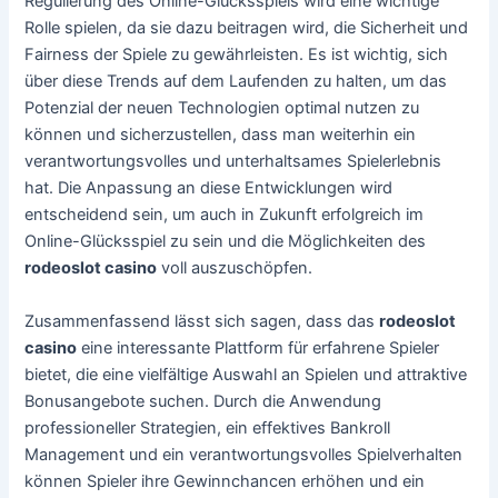
Regulierung des Online-Glücksspiels wird eine wichtige
Rolle spielen, da sie dazu beitragen wird, die Sicherheit und
Fairness der Spiele zu gewährleisten. Es ist wichtig, sich
über diese Trends auf dem Laufenden zu halten, um das
Potenzial der neuen Technologien optimal nutzen zu
können und sicherzustellen, dass man weiterhin ein
verantwortungsvolles und unterhaltsames Spielerlebnis
hat. Die Anpassung an diese Entwicklungen wird
entscheidend sein, um auch in Zukunft erfolgreich im
Online-Glücksspiel zu sein und die Möglichkeiten des
rodeoslot casino
voll auszuschöpfen.
Zusammenfassend lässt sich sagen, dass das
rodeoslot
casino
eine interessante Plattform für erfahrene Spieler
bietet, die eine vielfältige Auswahl an Spielen und attraktive
Bonusangebote suchen. Durch die Anwendung
professioneller Strategien, ein effektives Bankroll
Management und ein verantwortungsvolles Spielverhalten
können Spieler ihre Gewinnchancen erhöhen und ein