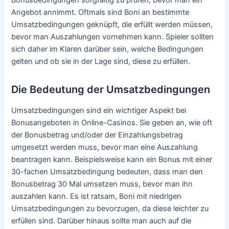
Angebot annimmt. Oftmals sind Boni an bestimmte
Umsatzbedingungen geknüpft, die erfüllt werden müssen,
bevor man Auszahlungen vornehmen kann. Spieler sollten
sich daher im Klaren darüber sein, welche Bedingungen
gelten und ob sie in der Lage sind, diese zu erfüllen.
Die Bedeutung der Umsatzbedingungen
Umsatzbedingungen sind ein wichtiger Aspekt bei
Bonusangeboten in Online-Casinos. Sie geben an, wie oft
der Bonusbetrag und/oder der Einzahlungsbetrag
umgesetzt werden muss, bevor man eine Auszahlung
beantragen kann. Beispielsweise kann ein Bonus mit einer
30-fachen Umsatzbedingung bedeuten, dass man den
Bonusbetrag 30 Mal umsetzen muss, bevor man ihn
auszahlen kann. Es ist ratsam, Boni mit niedrigen
Umsatzbedingungen zu bevorzugen, da diese leichter zu
erfüllen sind. Darüber hinaus sollte man auch auf die