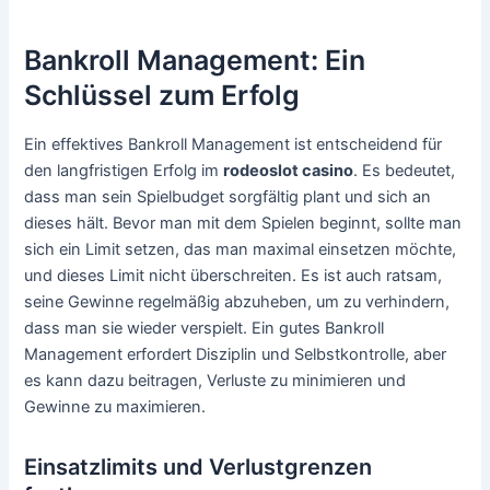
Bankroll Management: Ein
Schlüssel zum Erfolg
Ein effektives Bankroll Management ist entscheidend für
den langfristigen Erfolg im
rodeoslot casino
. Es bedeutet,
dass man sein Spielbudget sorgfältig plant und sich an
dieses hält. Bevor man mit dem Spielen beginnt, sollte man
sich ein Limit setzen, das man maximal einsetzen möchte,
und dieses Limit nicht überschreiten. Es ist auch ratsam,
seine Gewinne regelmäßig abzuheben, um zu verhindern,
dass man sie wieder verspielt. Ein gutes Bankroll
Management erfordert Disziplin und Selbstkontrolle, aber
es kann dazu beitragen, Verluste zu minimieren und
Gewinne zu maximieren.
Einsatzlimits und Verlustgrenzen