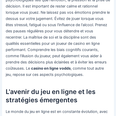
psychologiques tels que l'émotion, la pression et la prise de
décision. Il est important de rester calme et rationnel
lorsque vous jouez. Ne laissez pas vos émotions prendre le
dessus sur votre jugement. Évitez de jouer lorsque vous
êtes stressé, fatigué ou sous l'influence de l'alcool. Prenez
des pauses régulières pour vous détendre et vous
recentrer. La maîtrise de soi et la discipline sont des
qualités essentielles pour un joueur de casino en ligne
performant. Comprendre les biais cognitifs courants,
comme l'illusion du joueur, peut également vous aider à
prendre des décisions plus éclairées et à éviter les erreurs
coûteuses. Le
casino en ligne vodds
, comme tout autre
jeu, repose sur ces aspects psychologiques.
L'avenir du jeu en ligne et les
stratégies émergentes
Le monde du jeu en ligne est en constante évolution, avec