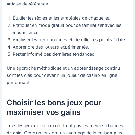
articles de référence.
Étudier les règles et les stratégies de chaque jeu.
Pratiquer en mode gratuit pour se familiariser avec les
mécanismes.
Analyser les performances et identifier les points faibles.
Apprendre des joueurs expérimentés.
Rester informé des dernières tendances.
Une approche méthodique et un apprentissage continu
sont les clés pour devenir un joueur de casino en ligne
performant.
Choisir les bons jeux pour
maximiser vos gains
Tous les jeux de casino n'offrent pas les mêmes chances
de gain. Certains jeux ont un avantage de la maison plus