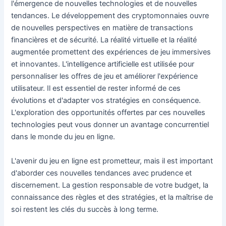
l'émergence de nouvelles technologies et de nouvelles
tendances. Le développement des cryptomonnaies ouvre
de nouvelles perspectives en matière de transactions
financières et de sécurité. La réalité virtuelle et la réalité
augmentée promettent des expériences de jeu immersives
et innovantes. L'intelligence artificielle est utilisée pour
personnaliser les offres de jeu et améliorer l'expérience
utilisateur. Il est essentiel de rester informé de ces
évolutions et d'adapter vos stratégies en conséquence.
L'exploration des opportunités offertes par ces nouvelles
technologies peut vous donner un avantage concurrentiel
dans le monde du jeu en ligne.
L'avenir du jeu en ligne est prometteur, mais il est important
d'aborder ces nouvelles tendances avec prudence et
discernement. La gestion responsable de votre budget, la
connaissance des règles et des stratégies, et la maîtrise de
soi restent les clés du succès à long terme.