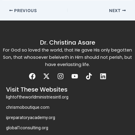
PREVIOUS
NEXT
Dr. Christina Asare
For God so loved the world, that He gave His only begotten
Son, that whosoever beleiveth in Him should not perish, but
have everlasting life.
Facebook
X-
Instagram
Youtube
Tiktok
Linkedin
twitter
Visit These Websites
lightoftheworldministriesintl.org
chrismoboutique.com
ipreparatoryacademy.org
global1consulting.org