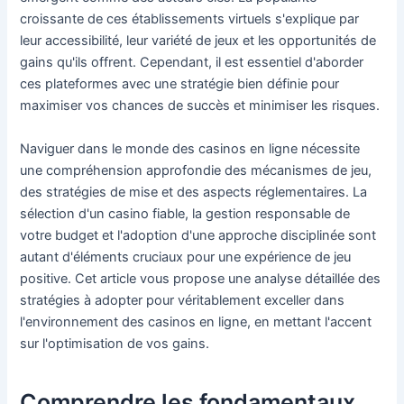
croissante de ces établissements virtuels s'explique par
leur accessibilité, leur variété de jeux et les opportunités de
gains qu'ils offrent. Cependant, il est essentiel d'aborder
ces plateformes avec une stratégie bien définie pour
maximiser vos chances de succès et minimiser les risques.
Naviguer dans le monde des casinos en ligne nécessite
une compréhension approfondie des mécanismes de jeu,
des stratégies de mise et des aspects réglementaires. La
sélection d'un casino fiable, la gestion responsable de
votre budget et l'adoption d'une approche disciplinée sont
autant d'éléments cruciaux pour une expérience de jeu
positive. Cet article vous propose une analyse détaillée des
stratégies à adopter pour véritablement exceller dans
l'environnement des casinos en ligne, en mettant l'accent
sur l'optimisation de vos gains.
Comprendre les fondamentaux