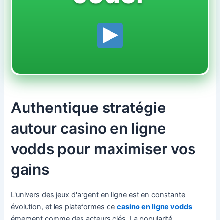
Authentique stratégie
autour casino en ligne
vodds pour maximiser vos
gains
L'univers des jeux d'argent en ligne est en constante
évolution, et les plateformes de
casino en ligne vodds
émergent comme des acteurs clés. La popularité