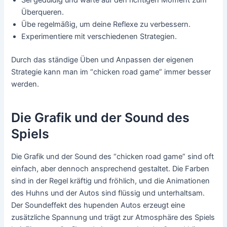
Sei geduldig und warte auf den richtigen Moment zum
Überqueren.
Übe regelmäßig, um deine Reflexe zu verbessern.
Experimentiere mit verschiedenen Strategien.
Durch das ständige Üben und Anpassen der eigenen
Strategie kann man im “chicken road game” immer besser
werden.
Die Grafik und der Sound des
Spiels
Die Grafik und der Sound des “chicken road game” sind oft
einfach, aber dennoch ansprechend gestaltet. Die Farben
sind in der Regel kräftig und fröhlich, und die Animationen
des Huhns und der Autos sind flüssig und unterhaltsam.
Der Soundeffekt des hupenden Autos erzeugt eine
zusätzliche Spannung und trägt zur Atmosphäre des Spiels