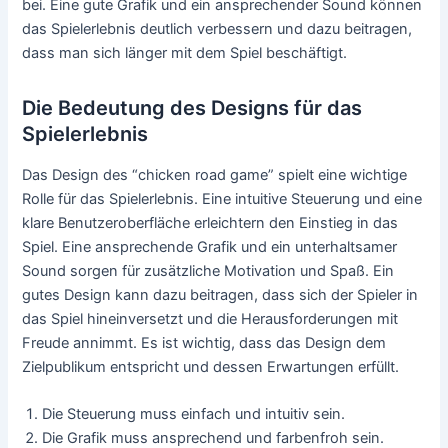
bei. Eine gute Grafik und ein ansprechender Sound können
das Spielerlebnis deutlich verbessern und dazu beitragen,
dass man sich länger mit dem Spiel beschäftigt.
Die Bedeutung des Designs für das
Spielerlebnis
Das Design des “chicken road game” spielt eine wichtige
Rolle für das Spielerlebnis. Eine intuitive Steuerung und eine
klare Benutzeroberfläche erleichtern den Einstieg in das
Spiel. Eine ansprechende Grafik und ein unterhaltsamer
Sound sorgen für zusätzliche Motivation und Spaß. Ein
gutes Design kann dazu beitragen, dass sich der Spieler in
das Spiel hineinversetzt und die Herausforderungen mit
Freude annimmt. Es ist wichtig, dass das Design dem
Zielpublikum entspricht und dessen Erwartungen erfüllt.
Die Steuerung muss einfach und intuitiv sein.
Die Grafik muss ansprechend und farbenfroh sein.