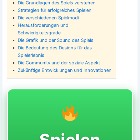
Die Grundlagen des Spiels verstehen
Strategien für erfolgreiches Spielen
Die verschiedenen Spielmodi
Herausforderungen und
Schwierigkeitsgrade
Die Grafik und der Sound des Spiels
Die Bedeutung des Designs für das
Spielerlebnis
Die Community und der soziale Aspekt
Zukünftige Entwicklungen und Innovationen
Spielen