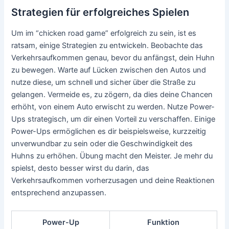
Strategien für erfolgreiches Spielen
Um im “chicken road game” erfolgreich zu sein, ist es
ratsam, einige Strategien zu entwickeln. Beobachte das
Verkehrsaufkommen genau, bevor du anfängst, dein Huhn
zu bewegen. Warte auf Lücken zwischen den Autos und
nutze diese, um schnell und sicher über die Straße zu
gelangen. Vermeide es, zu zögern, da dies deine Chancen
erhöht, von einem Auto erwischt zu werden. Nutze Power-
Ups strategisch, um dir einen Vorteil zu verschaffen. Einige
Power-Ups ermöglichen es dir beispielsweise, kurzzeitig
unverwundbar zu sein oder die Geschwindigkeit des
Huhns zu erhöhen. Übung macht den Meister. Je mehr du
spielst, desto besser wirst du darin, das
Verkehrsaufkommen vorherzusagen und deine Reaktionen
entsprechend anzupassen.
Power-Up
Funktion