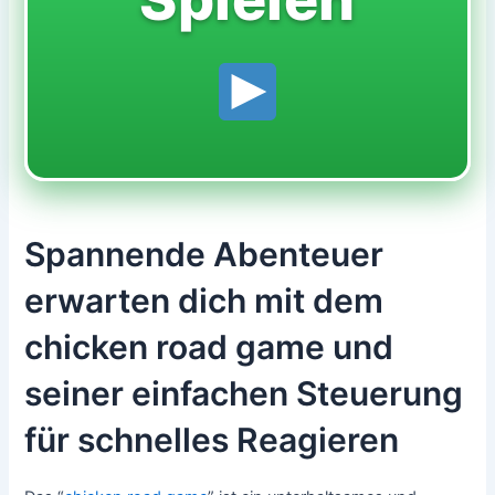
Spannende Abenteuer
erwarten dich mit dem
chicken road game und
seiner einfachen Steuerung
für schnelles Reagieren